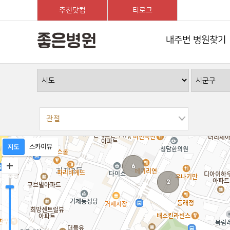
추천닷컴
티로그
내주변 병원찾기
관절