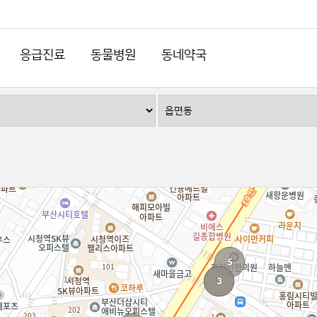
응급진료
동물병원
동네약국