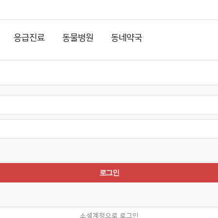
응급진료
동물병원
동네약국
소셜계정으로 로그인