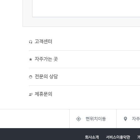
고객센터
headset_mic
자주가는 곳
grade
전문의 상담
face
제휴문의
record_voice_over
gps_fixed

현위치이동
자주
회사소개
서비스이용약관