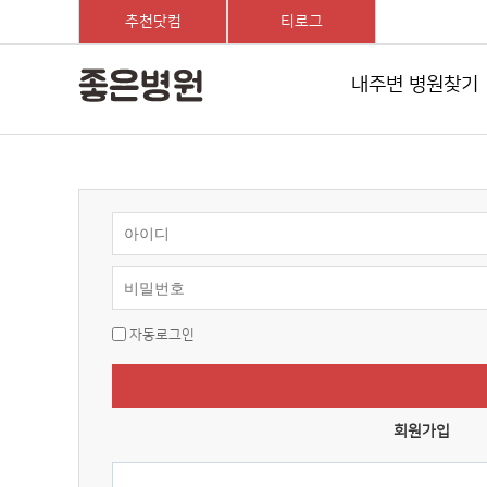
추천닷컴
티로그
내주변 병원찾기
회
원
로
그
인
자동로그인
회원가입