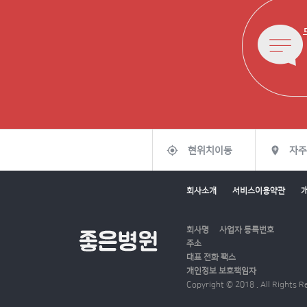
gps_fixed

현위치이동
자주
회사소개
서비스이용약관
회사명
사업자 등록번호
주소
대표
전화
팩스
개인정보 보호책임자
Copyright © 2018 . All Rights R